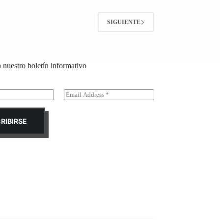
SIGUIENTE
a nuestro boletín informativo
E
m
a
i
RIBIRSE
l
*