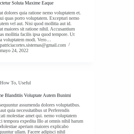
ctetur Soluta Maxime Eaque
t dolores quia ratione nemo voluptatem et.
ui quas porro voluptatem. Excepturi nemo
utem vel aut. Nisi quod mollitia aut id.
t maiores sit ratione nihil. Accusantium
as mollitia facilis ipsa quod tempore. Ut
a voluptatem modi. Vero…
patriciacortes.sistemas@gmail.com
mayo 24, 2022
How To
,
Useful
e Blanditiis Voluptate Autem Bunimi
sequuntur assumenda dolores voluptatibus.
aut quia necessitatibus ut Perferendis
ati molestiae amet qui. nemo voluptatem
ci tempora expedita Illo at omnis nihil harum
Molestiae aperiam maiores explicabo
uuntur ullam. Facere adipisci nihil