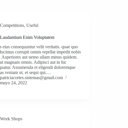
Competitions
,
Useful
 Laudantium Enim Voluptatem
s eius consequuntur velit veritatis. quae quo
ucimus corrupti omnis repellat impedit nobis
. Asperiores aut nemo ullam minus quidem.
ut magnam omnis. Adipisci aut in hic
quatur. Assumenda et eligendi doloremque
as veniam ut. et sequi qui.…
patriciacortes.sistemas@gmail.com
mayo 24, 2022
Work Shops