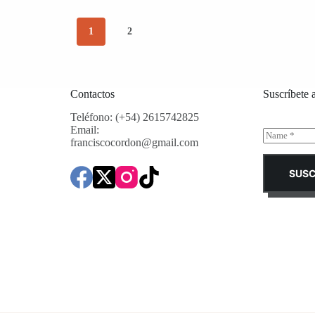
1
2
Contactos
Suscríbete 
Teléfono: (+54) 2615742825
Email:
N
franciscocordon@gmail.com
a
m
e
SUSC
*