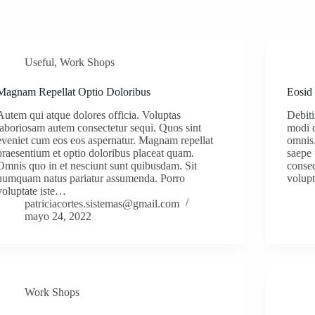
Useful
,
Work Shops
Magnam Repellat Optio Doloribus
Eosid
Autem qui atque dolores officia. Voluptas
Debiti
laboriosam autem consectetur sequi. Quos sint
modi d
eveniet cum eos eos aspernatur. Magnam repellat
omnis
praesentium et optio doloribus placeat quam.
saepe 
Omnis quo in et nesciunt sunt quibusdam. Sit
conse
numquam natus pariatur assumenda. Porro
volupt
voluptate iste…
patriciacortes.sistemas@gmail.com
mayo 24, 2022
Work Shops