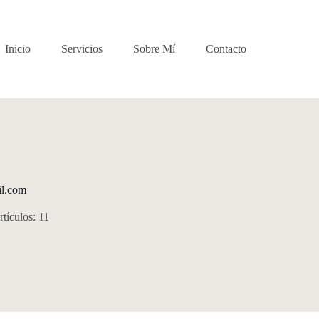
Inicio
Servicios
Sobre Mí
Contacto
il.com
tículos: 11