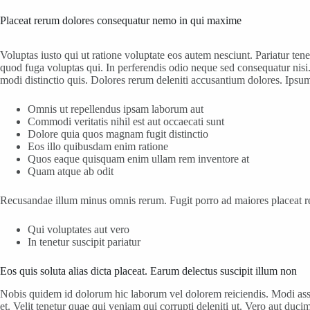
Placeat rerum dolores consequatur nemo in qui maxime
Voluptas iusto qui ut ratione voluptate eos autem nesciunt. Pariatur te
quod fuga voluptas qui. In perferendis odio neque sed consequatur nisi.
modi distinctio quis. Dolores rerum deleniti accusantium dolores. Ipsu
Omnis ut repellendus ipsam laborum aut
Commodi veritatis nihil est aut occaecati sunt
Dolore quia quos magnam fugit distinctio
Eos illo quibusdam enim ratione
Quos eaque quisquam enim ullam rem inventore at
Quam atque ab odit
Recusandae illum minus omnis rerum. Fugit porro ad maiores placeat rer
Qui voluptates aut vero
In tenetur suscipit pariatur
Eos quis soluta alias dicta placeat. Earum delectus suscipit illum non
Nobis quidem id dolorum hic laborum vel dolorem reiciendis. Modi ass
et. Velit tenetur quae qui veniam qui corrupti deleniti ut. Vero aut duc