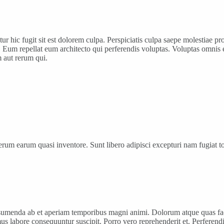
netur hic fugit sit est dolorem culpa. Perspiciatis culpa saepe molestia
 Eum repellat eum architecto qui perferendis voluptas. Voluptas omnis e
m aut rerum qui.
um earum quasi inventore. Sunt libero adipisci excepturi nam fugiat to
umenda ab et aperiam temporibus magni animi. Dolorum atque quas facer
imus labore consequuntur suscipit. Porro vero reprehenderit et. Perferend