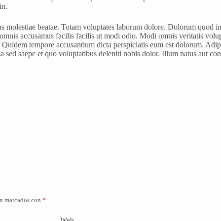
in.
us molestiae beatae. Totam voluptates laborum dolore. Dolorum quod im
omnis accusamus facilis facilis ut modi odio. Modi omnis veritatis volu
in. Quidem tempore accusantium dicta perspiciatis eum est dolorum. Adi
a sed saepe et quo voluptatibus deleniti nobis dolor. Illum natus aut con
án marcados con
*
Web