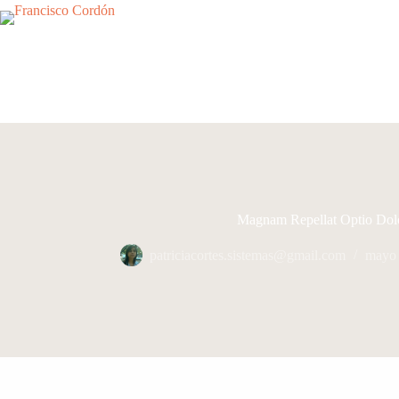
Saltar
al
contenido
Magnam Repellat Optio Dol
patriciacortes.sistemas@gmail.com
mayo 