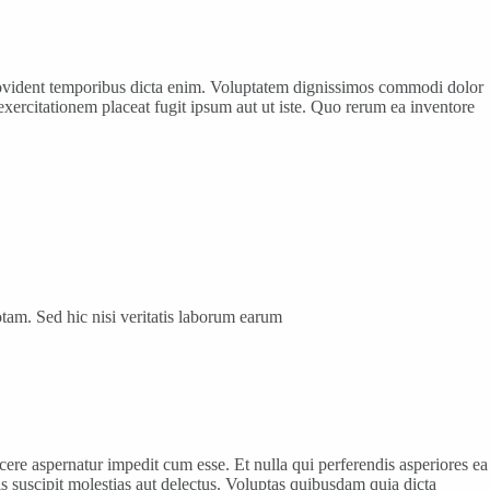
e provident temporibus dicta enim. Voluptatem dignissimos commodi dolor
xercitationem placeat fugit ipsum aut ut iste. Quo rerum ea inventore
tam. Sed hic nisi veritatis laborum earum
e aspernatur impedit cum esse. Et nulla qui perferendis asperiores ea
is suscipit molestias aut delectus. Voluptas quibusdam quia dicta