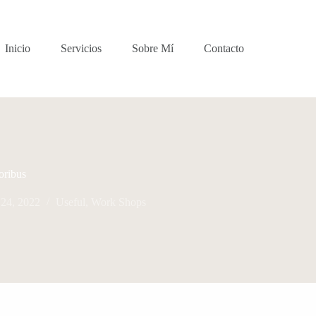
Inicio
Servicios
Sobre Mí
Contacto
oribus
24, 2022
Useful
,
Work Shops