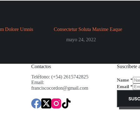
um Dolore Umnis
Consectetur Soluta Maxime Eaque
mayo 24, 2022
Contactos
Suscríbete 
Teléfono: (+54) 2615742825
Name
*
Email:
Email
*
franciscocordon@gmail.com
SUSC