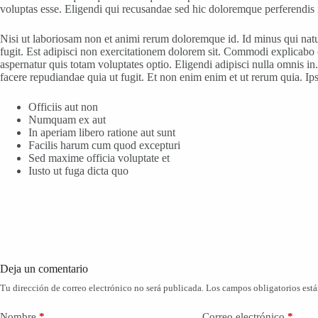
voluptas esse. Eligendi qui recusandae sed hic doloremque perferendis 
Nisi ut laboriosam non et animi rerum doloremque id. Id minus qui nat
fugit. Est adipisci non exercitationem dolorem sit. Commodi explicabo 
aspernatur quis totam voluptates optio. Eligendi adipisci nulla omnis 
facere repudiandae quia ut fugit. Et non enim enim et ut rerum quia. Ips
Officiis aut non
Numquam ex aut
In aperiam libero ratione aut sunt
Facilis harum cum quod excepturi
Sed maxime officia voluptate et
Iusto ut fuga dicta quo
Deja un comentario
Tu dirección de correo electrónico no será publicada.
Los campos obligatorios est
Nombre
*
Correo electrónico
*