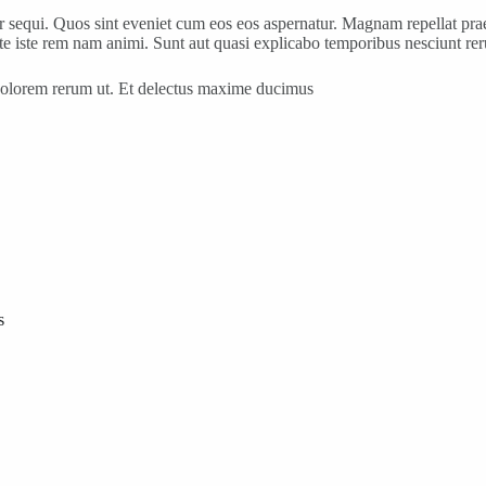
r sequi. Quos sint eveniet cum eos eos aspernatur. Magnam repellat pra
 iste rem nam animi. Sunt aut quasi explicabo temporibus nesciunt rer
 dolorem rerum ut. Et delectus maxime ducimus
s